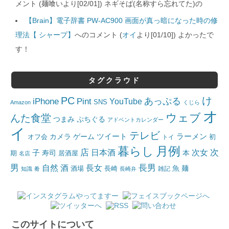
メント (麺喰いより[02/01]) ネギそば(名称すら忘れてた)の
【Brain】電子辞書 PW-AC900 画面が真っ暗になった時の修
理法【 シャープ】
へのコメント (
オイ
より[01/10]) よかったで
す！
タグクラウド
PC
け
iPhone
Pint
あっぷる
YouTube
SNS
Amazon
くじら
オ
ウェブ
んた食堂
つまみ
ぷちぐる
アドベントカレンダー
イ
テレビ
ツイート
ラーメン
カメラ
ゲーム
オフ会
トイ
初
月例
暮らし
店
日本酒
次女
次
子
寿司
本
居酒屋
期
名店
男
自然
長女
長男
酒
酒場
魚
麺
長崎
雑記
知識
肴
長崎弁
このサイトについて