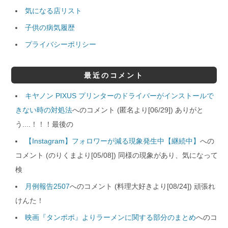
気になる店リスト
子供の病気履歴
プライバシーポリシー
最近のコメント
キヤノン PIXUS プリンターのドライバーがインストールで
きない時の対処法
へのコメント (匿名より[06/29]) ありがと
う....！！！最後の
【Instagram】フォロワーが減る現象発生中【継続中】
への
コメント (のりくまより[05/08]) 同様の現象があり、気になって
検
月例報告2507
へのコメント (料理大好きより[08/24]) 頑張れ
けんた！
映画『タンポポ』よりラーメンに関する部分のまとめ
へのコ