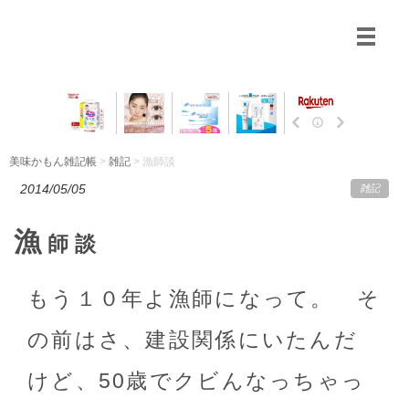
美味かもん雑記帳
>
雑記
> 漁師談
2014/05/05
雑記
漁
師談
もう１０年よ漁師になって。 そ
の前はさ、建設関係にいたんだ
けど、50歳でクビんなっちゃっ