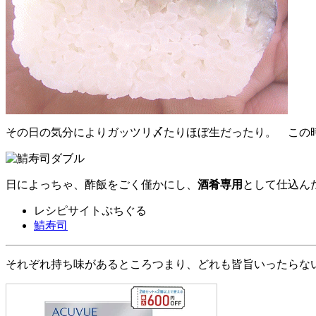
その日の気分によりガッツリ〆たりほぼ生だったり。 この
日によっちゃ、酢飯をごく僅かにし、
酒肴専用
として仕込ん
レシピサイトぷちぐる
鯖寿司
それぞれ持ち味があるところつまり、どれも皆旨いったらな