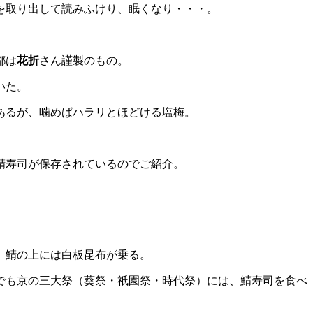
を取り出して読みふけり、眠くなり・・・。
都は
花折
さん謹製のもの。
いた。
あるが、噛めばハラリとほどける塩梅。
鯖寿司が保存されているのでご紹介。
 鯖の上には白板昆布が乗る。
でも京の三大祭（葵祭・祇園祭・時代祭）には、鯖寿司を食べ