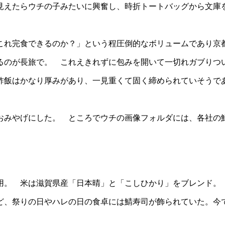
見えたらウチの子みたいに興奮し、時折トートバッグから文庫
これ完食できるのか？」という程圧倒的なボリュームであり京
るのが長旅で。 これえきれずに包みを開いて一切れガブりつ
酢飯はかなり厚みがあり、一見重くて固く締められていそうで
おみやげにした。 ところでウチの画像フォルダには、各社の
用。 米は滋賀県産「日本晴」と「こしひかり」をブレンド。
ど、祭りの日やハレの日の食卓には鯖寿司が飾られていた。今