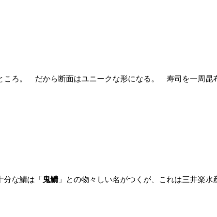
ところ。 だから断面はユニークな形になる。 寿司を一周昆
十分な鯖は「
鬼鯖
」との物々しい名がつくが、これは三井楽水