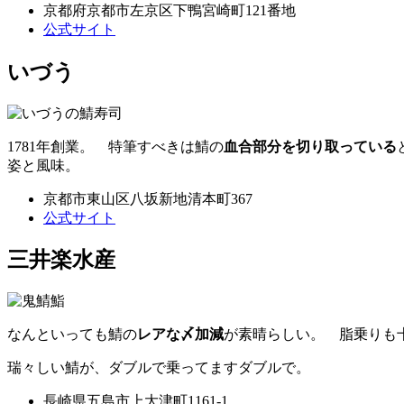
京都府京都市左京区下鴨宮崎町121番地
公式サイト
いづう
1781年創業。 特筆すべきは鯖の
血合部分を切り取っている
姿と風味。
京都市東山区八坂新地清本町367
公式サイト
三井楽水産
なんといっても鯖の
レアな〆加減
が素晴らしい。 脂乗りも
瑞々しい鯖が、ダブルで乗ってますダブルで。
長崎県五島市上大津町1161-1