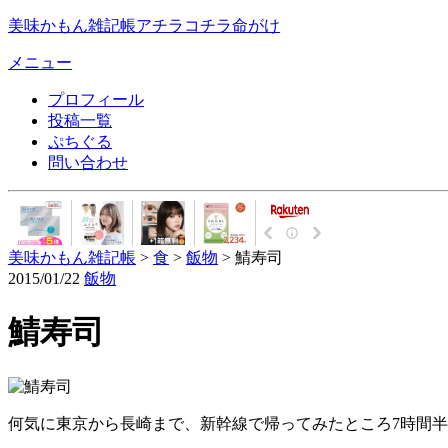
美味かもん雑記帳
アチラコチラ命がけ
メニュー
プロフィール
投稿一覧
ぷちぐる
問い合わせ
美味かもん雑記帳
>
食
>
飯物
> 鯖寿司
2015/01/22
飯物
鯖寿司
何気に東京から長崎まで、新幹線で帰ってみたところ7時間