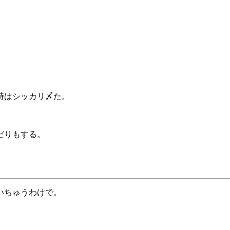
時はシッカリ〆た。
だりもする。
いちゅうわけで。