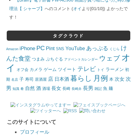
理法【 シャープ】
へのコメント (
オイ
より[01/10]) よかったで
す！
タグクラウド
PC
け
iPhone
Pint
あっぷる
YouTube
SNS
Amazon
くじら
オ
ウェブ
んた食堂
つまみ
ぷちぐる
アドベントカレンダー
イ
テレビ
ツイート
ラーメン
カメラ
ゲーム
オフ会
トイ
初
月例
暮らし
店
日本酒
次女
次
子
寿司
本
居酒屋
期
名店
男
自然
長女
長男
酒
酒場
魚
麺
長崎
雑記
知識
肴
長崎弁
このサイトについて
プロフィール