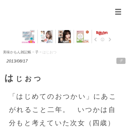
美味かもん雑記帳
>
子
> はじおつ
2013/08/17
子
は
じおつ
「はじめてのおつかい」にあこ
がれること二年。 いつかは自
分もと考えていた次女（四歳）