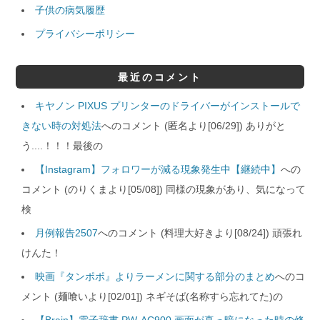
子供の病気履歴
プライバシーポリシー
最近のコメント
キヤノン PIXUS プリンターのドライバーがインストールで
きない時の対処法
へのコメント (匿名より[06/29]) ありがと
う....！！！最後の
【Instagram】フォロワーが減る現象発生中【継続中】
への
コメント (のりくまより[05/08]) 同様の現象があり、気になって
検
月例報告2507
へのコメント (料理大好きより[08/24]) 頑張れ
けんた！
映画『タンポポ』よりラーメンに関する部分のまとめ
へのコ
メント (麺喰いより[02/01]) ネギそば(名称すら忘れてた)の
【Brain】電子辞書 PW-AC900 画面が真っ暗になった時の修