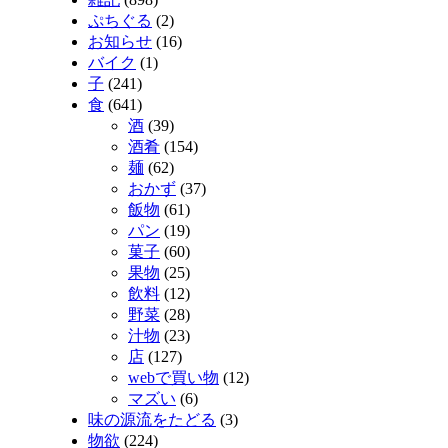
ぷちぐる
(2)
お知らせ
(16)
バイク
(1)
子
(241)
食
(641)
酒
(39)
酒肴
(154)
麺
(62)
おかず
(37)
飯物
(61)
パン
(19)
菓子
(60)
果物
(25)
飲料
(12)
野菜
(28)
汁物
(23)
店
(127)
webで買い物
(12)
マズい
(6)
味の源流をたどる
(3)
物欲
(224)