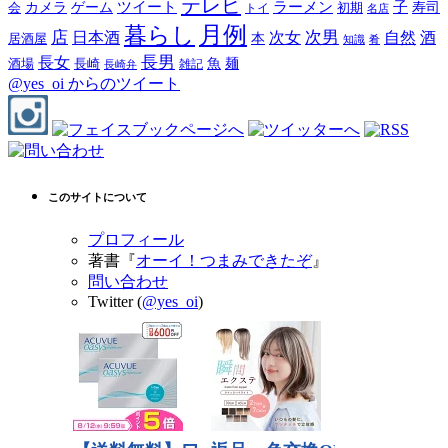
テレビ
ツイート
ラーメン
子
カメラ
ゲーム
寿司
会
トイ
初期
名店
月例
暮らし
店
次男
自然
日本酒
次女
酒
本
居酒屋
知識
肴
長男
長女
酒場
魚
麺
長崎
雑記
長崎弁
@yes_oi からのツイート
このサイトについて
プロフィール
著書『
オーイ！つまみできたぞ
』
問い合わせ
Twitter (
@yes_oi
)