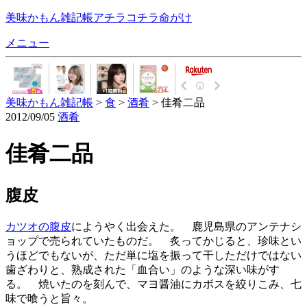
美味かもん雑記帳
アチラコチラ命がけ
メニュー
美味かもん雑記帳
>
食
>
酒肴
> 佳肴二品
2012/09/05
酒肴
佳肴二品
腹皮
カツオの腹皮
にようやく出会えた。 鹿児島県のアンテナシ
ョップで売られていたものだ。 炙ってかじると、珍味とい
うほどでもないが、ただ単に塩を振って干しただけではない
歯ざわりと、熟成された「血合い」のような深い味がす
る。 焼いたのを刻んで、マヨ醤油にカボスを絞りこみ、七
味で喰うと旨々。