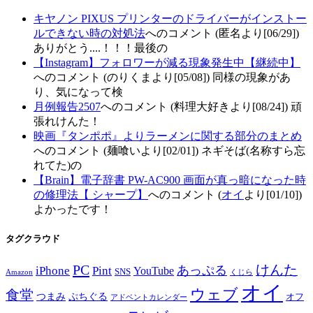
キヤノン PIXUS プリンターのドライバーがインストー
ルできない時の対処法
へのコメント (匿名より[06/29])
ありがとう....！！！最後の
【Instagram】フォロワーが減る現象発生中【継続中】
へのコメント (のりくまより[05/08]) 同様の現象があ
り、気になって検
月例報告2507
へのコメント (料理大好きより[08/24]) 頑
張れけんた！
映画『タンポポ』よりラーメンに関する部分のまとめ
へのコメント (麺喰いより[02/01]) ネギそば(名称すら忘
れてた)の
【Brain】電子辞書 PW-AC900 画面が真っ暗になった時
の修理法【 シャープ】
へのコメント (
オイ
より[01/10])
よかったです！
タグクラウド
PC
けんた
iPhone
Pint
あっぷる
YouTube
SNS
Amazon
くじら
オイ
ウェブ
食堂
つまみ
ぷちぐる
オフ
アドベントカレンダー