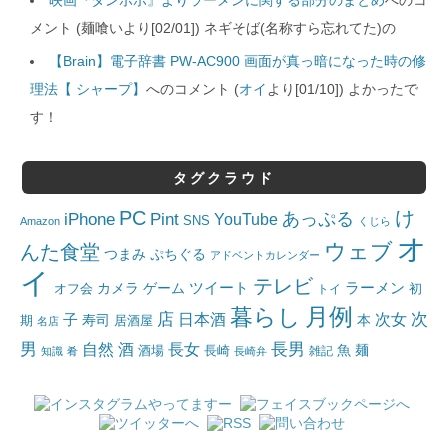
映画『タンポポ』よりラーメンに関する部分のまとめ
へのコ
メント (麺喰いより[02/01]) ネギそば(名称すら忘れてた)の
【Brain】電子辞書 PW-AC900 画面が真っ暗になった時の修
理法【 シャープ】
へのコメント (
オイ
より[01/10]) よかったで
す！
タグクラウド
PC
け
iPhone
Pint
あっぷる
YouTube
SNS
Amazon
くじら
オ
ウェブ
んた食堂
つまみ
ぷちぐる
アドベントカレンダー
イ
テレビ
ツイート
ラーメン
カメラ
ゲーム
オフ会
トイ
初
月例
暮らし
店
日本酒
次女
次
子
寿司
本
居酒屋
期
名店
男
自然
長女
長男
酒
酒場
魚
麺
長崎
雑記
知識
肴
長崎弁