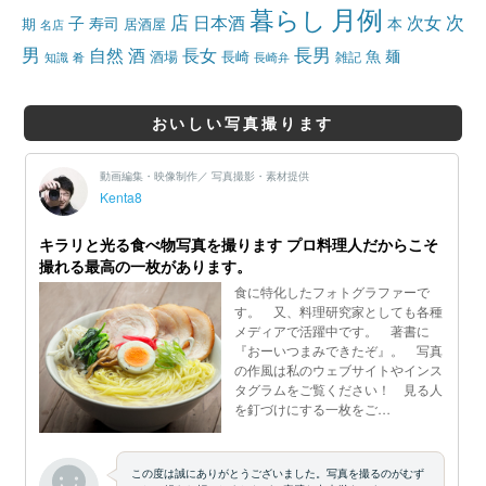
月例
暮らし
店
日本酒
次女
次
子
寿司
本
居酒屋
期
名店
男
自然
長女
長男
酒
酒場
魚
麺
長崎
雑記
知識
肴
長崎弁
おいしい写真撮ります