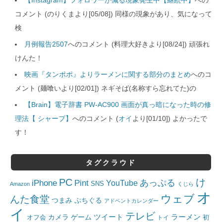
【Instagram】フォロワーが減る現象発生中【継続中】
への
コメント (のりくまより[05/08]) 同様の現象があり、気になって
検
月例報告2507
へのコメント (料理大好きより[08/24]) 頑張れ
けんた！
映画『タンポポ』よりラーメンに関する部分のまとめ
へのコ
メント (麺喰いより[02/01]) ネギそば(名称すら忘れてた)の
【Brain】電子辞書 PW-AC900 画面が真っ暗になった時の修
理法【 シャープ】
へのコメント (
オイ
より[01/10]) よかったで
す！
タグクラウド
PC
け
iPhone
Pint
あっぷる
YouTube
SNS
Amazon
くじら
オ
ウェブ
んた食堂
つまみ
ぷちぐる
アドベントカレンダー
イ
テレビ
ツイート
ラーメン
カメラ
ゲーム
オフ会
トイ
初