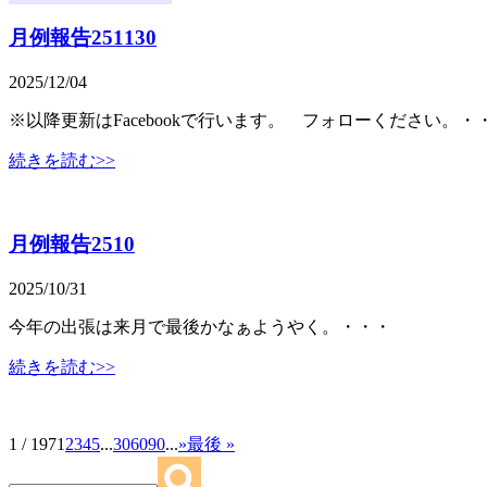
月例報告251130
2025/12/04
※以降更新はFacebookで行います。 フォローください。・
続きを読む>>
月例報告2510
2025/10/31
今年の出張は来月で最後かなぁようやく。・・・
続きを読む>>
1 / 197
1
2
3
4
5
...
30
60
90
...
»
最後 »