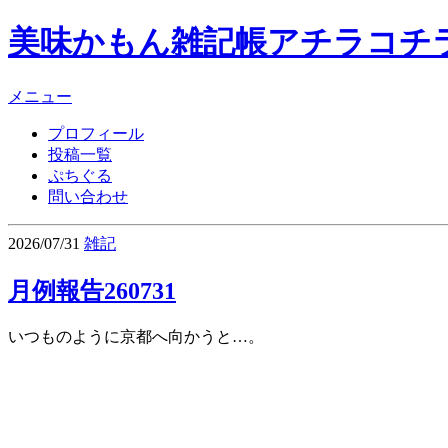
美味かもん雑記帳
アチラコチ
メニュー
プロフィール
投稿一覧
ぷちぐる
問い合わせ
2026/07/31
雑記
月例報告260731
いつものように京都へ向かうと…。