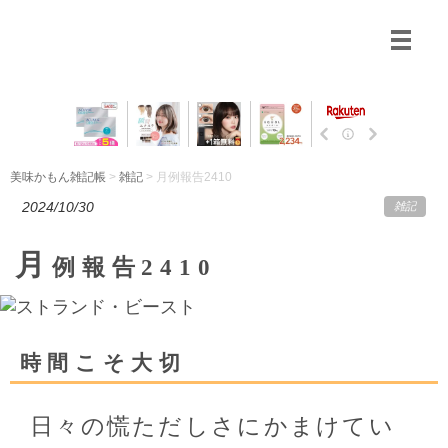
美味かもん雑記帳
>
雑記
> 月例報告2410
2024/10/30
雑記
月
例報告2410
時間こそ大切
日々の慌ただしさにかまけてい