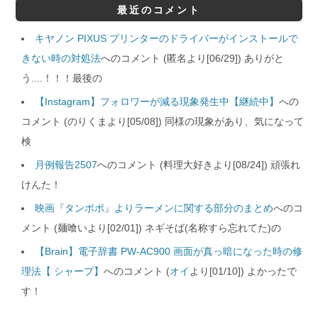
最近のコメント
キヤノン PIXUS プリンターのドライバーがインストールで
きない時の対処法
へのコメント (匿名より[06/29]) ありがと
う....！！！最後の
【Instagram】フォロワーが減る現象発生中【継続中】
への
コメント (のりくまより[05/08]) 同様の現象があり、気になって
検
月例報告2507
へのコメント (料理大好きより[08/24]) 頑張れ
けんた！
映画『タンポポ』よりラーメンに関する部分のまとめ
へのコ
メント (麺喰いより[02/01]) ネギそば(名称すら忘れてた)の
【Brain】電子辞書 PW-AC900 画面が真っ暗になった時の修
理法【 シャープ】
へのコメント (
オイ
より[01/10]) よかったで
す！