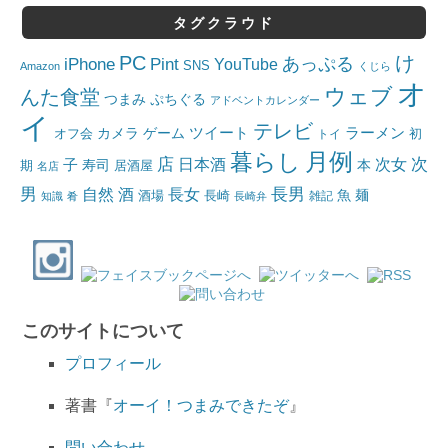
タグクラウド
PC
け
iPhone
Pint
あっぷる
YouTube
SNS
Amazon
くじら
オ
ウェブ
んた食堂
つまみ
ぷちぐる
アドベントカレンダー
イ
テレビ
ツイート
ラーメン
カメラ
ゲーム
オフ会
トイ
初
月例
暮らし
店
日本酒
次女
次
子
寿司
本
居酒屋
期
名店
男
自然
長女
長男
酒
酒場
魚
麺
長崎
雑記
知識
肴
長崎弁
このサイトについて
プロフィール
著書『
オーイ！つまみできたぞ
』
問い合わせ