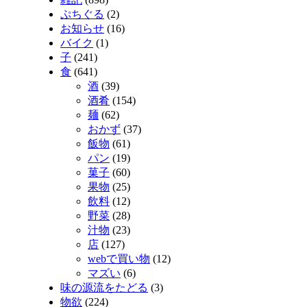
ぷちぐる
(2)
お知らせ
(16)
バイク
(1)
子
(241)
食
(641)
酒
(39)
酒肴
(154)
麺
(62)
おかず
(37)
飯物
(61)
パン
(19)
菓子
(60)
果物
(25)
飲料
(12)
野菜
(28)
汁物
(23)
店
(127)
webで買い物
(12)
マズい
(6)
味の源流をたどる
(3)
物欲
(224)