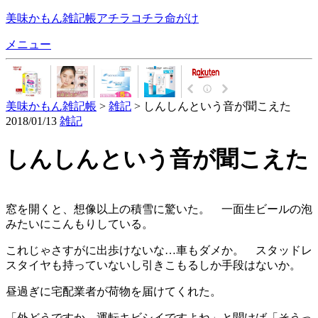
美味かもん雑記帳
アチラコチラ命がけ
メニュー
美味かもん雑記帳
>
雑記
> しんしんという音が聞こえた
2018/01/13
雑記
しんしんという音が聞こえた
窓を開くと、想像以上の積雪に驚いた。 一面生ビールの泡
みたいにこんもりしている。
これじゃさすがに出歩けないな…車もダメか。 スタッドレ
スタイヤも持っていないし引きこもるしか手段はないか。
昼過ぎに宅配業者が荷物を届けてくれた。
「外どうですか、運転キビシイですよね」と聞けば「そうっ