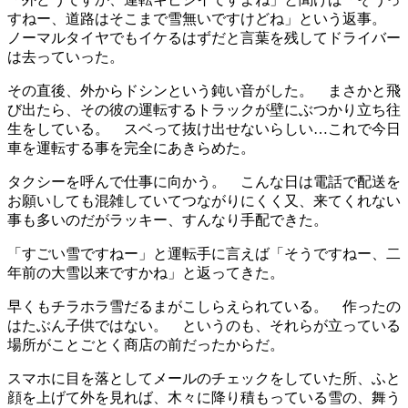
すねー、道路はそこまで雪無いですけどね」という返事。
ノーマルタイヤでもイケるはずだと言葉を残してドライバー
は去っていった。
その直後、外からドシンという鈍い音がした。 まさかと飛
び出たら、その彼の運転するトラックが壁にぶつかり立ち往
生をしている。 スベって抜け出せないらしい…これで今日
車を運転する事を完全にあきらめた。
タクシーを呼んで仕事に向かう。 こんな日は電話で配送を
お願いしても混雑していてつながりにくく又、来てくれない
事も多いのだがラッキー、すんなり手配できた。
「すごい雪ですねー」と運転手に言えば「そうですねー、二
年前の大雪以来ですかね」と返ってきた。
早くもチラホラ雪だるまがこしらえられている。 作ったの
はたぶん子供ではない。 というのも、それらが立っている
場所がことごとく商店の前だったからだ。
スマホに目を落としてメールのチェックをしていた所、ふと
顔を上げて外を見れば、木々に降り積もっている雪の、舞う