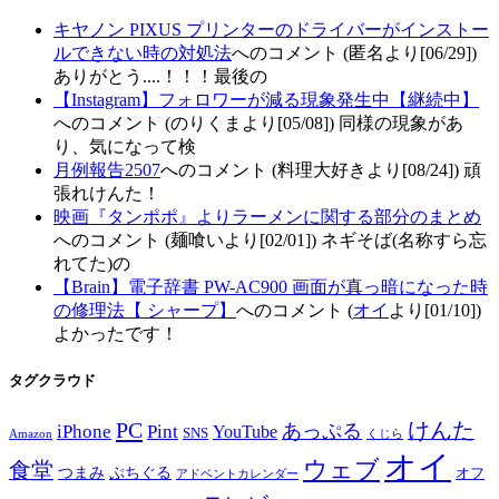
キヤノン PIXUS プリンターのドライバーがインストー
ルできない時の対処法
へのコメント (匿名より[06/29])
ありがとう....！！！最後の
【Instagram】フォロワーが減る現象発生中【継続中】
へのコメント (のりくまより[05/08]) 同様の現象があ
り、気になって検
月例報告2507
へのコメント (料理大好きより[08/24]) 頑
張れけんた！
映画『タンポポ』よりラーメンに関する部分のまとめ
へのコメント (麺喰いより[02/01]) ネギそば(名称すら忘
れてた)の
【Brain】電子辞書 PW-AC900 画面が真っ暗になった時
の修理法【 シャープ】
へのコメント (
オイ
より[01/10])
よかったです！
タグクラウド
PC
けんた
iPhone
Pint
あっぷる
YouTube
SNS
Amazon
くじら
オイ
ウェブ
食堂
つまみ
ぷちぐる
オフ
アドベントカレンダー