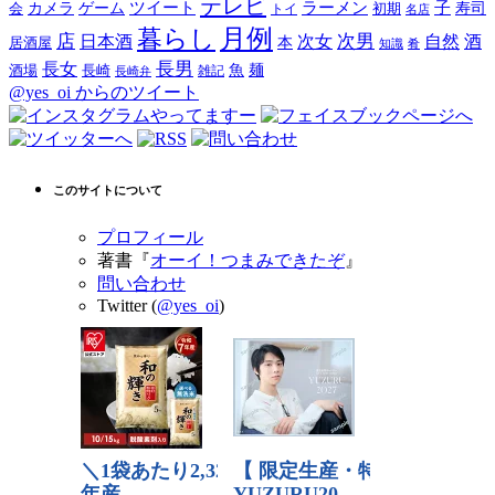
テレビ
ツイート
ラーメン
子
カメラ
ゲーム
寿司
会
トイ
初期
名店
月例
暮らし
店
次男
自然
日本酒
次女
酒
本
居酒屋
知識
肴
長男
長女
酒場
魚
麺
長崎
雑記
長崎弁
@yes_oi からのツイート
このサイトについて
プロフィール
著書『
オーイ！つまみできたぞ
』
問い合わせ
Twitter (
@yes_oi
)