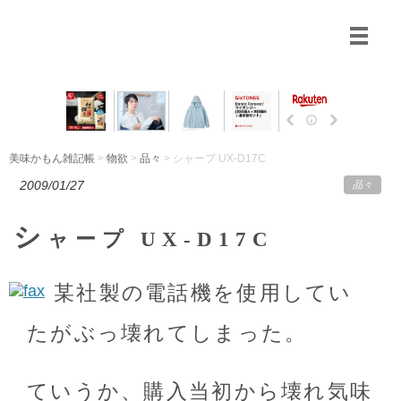
美味かもん雑記帳
>
物欲
>
品々
> シャープ UX-D17C
2009/01/27
品々
シ
ャープ UX-D17C
某社製の電話機を使用してい
たがぶっ壊れてしまった。
ていうか、購入当初から壊れ気味