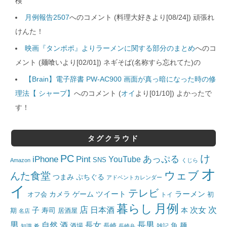
検
月例報告2507
へのコメント (料理大好きより[08/24]) 頑張れ
けんた！
映画『タンポポ』よりラーメンに関する部分のまとめ
へのコ
メント (麺喰いより[02/01]) ネギそば(名称すら忘れてた)の
【Brain】電子辞書 PW-AC900 画面が真っ暗になった時の修
理法【 シャープ】
へのコメント (
オイ
より[01/10]) よかったで
す！
タグクラウド
PC
け
iPhone
Pint
あっぷる
YouTube
SNS
Amazon
くじら
オ
ウェブ
んた食堂
つまみ
ぷちぐる
アドベントカレンダー
イ
テレビ
ツイート
ラーメン
カメラ
ゲーム
オフ会
トイ
初
月例
暮らし
店
日本酒
次女
次
子
寿司
本
居酒屋
期
名店
男
自然
長女
長男
酒
酒場
魚
麺
長崎
雑記
知識
肴
長崎弁