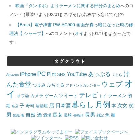
映画『タンポポ』よりラーメンに関する部分のまとめ
へのコ
メント (麺喰いより[02/01]) ネギそば(名称すら忘れてた)の
【Brain】電子辞書 PW-AC900 画面が真っ暗になった時の修
理法【 シャープ】
へのコメント (
オイ
より[01/10]) よかったで
す！
タグクラウド
PC
け
iPhone
Pint
あっぷる
YouTube
SNS
Amazon
くじら
オ
ウェブ
んた食堂
つまみ
ぷちぐる
アドベントカレンダー
イ
テレビ
ツイート
ラーメン
カメラ
ゲーム
オフ会
トイ
初
月例
暮らし
店
日本酒
次女
次
子
寿司
本
居酒屋
期
名店
男
自然
長女
長男
酒
酒場
魚
麺
長崎
雑記
知識
肴
長崎弁