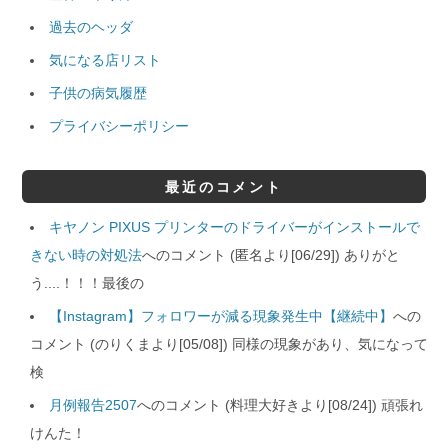
過去のヘッダ
気になる店リスト
子供の病気履歴
プライバシーポリシー
最近のコメント
キヤノン PIXUS プリンターのドライバーがインストールで
きない時の対処法
へのコメント (匿名より[06/29]) ありがと
う....！！！最後の
【Instagram】フォロワーが減る現象発生中【継続中】
への
コメント (のりくまより[05/08]) 同様の現象があり、気になって
検
月例報告2507
へのコメント (料理大好きより[08/24]) 頑張れ
けんた！