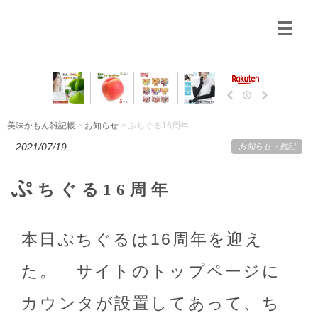
美味かもん雑記帳
>
お知らせ
> ぷちぐる16周年
2021/07/19
お知らせ
・
雑記
ぷ
ちぐる16周年
本日ぷちぐるは16周年を迎え
た。 サイトのトップページに
カウンタが設置してあって、ち