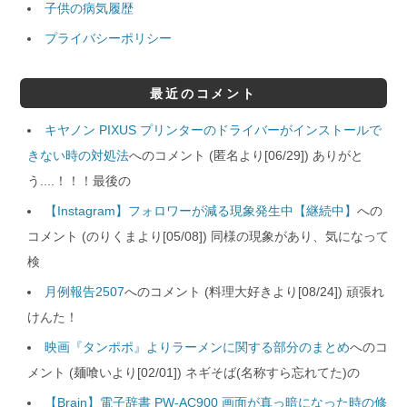
子供の病気履歴
プライバシーポリシー
最近のコメント
キヤノン PIXUS プリンターのドライバーがインストールで
きない時の対処法
へのコメント (匿名より[06/29]) ありがと
う....！！！最後の
【Instagram】フォロワーが減る現象発生中【継続中】
への
コメント (のりくまより[05/08]) 同様の現象があり、気になって
検
月例報告2507
へのコメント (料理大好きより[08/24]) 頑張れ
けんた！
映画『タンポポ』よりラーメンに関する部分のまとめ
へのコ
メント (麺喰いより[02/01]) ネギそば(名称すら忘れてた)の
【Brain】電子辞書 PW-AC900 画面が真っ暗になった時の修