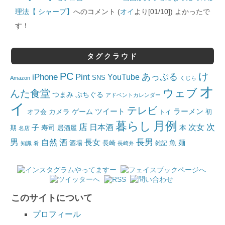
理法【 シャープ】
へのコメント (
オイ
より[01/10]) よかったで
す！
タグクラウド
PC
け
iPhone
Pint
あっぷる
YouTube
SNS
Amazon
くじら
オ
ウェブ
んた食堂
つまみ
ぷちぐる
アドベントカレンダー
イ
テレビ
ツイート
ラーメン
カメラ
ゲーム
オフ会
トイ
初
月例
暮らし
店
日本酒
次女
次
子
寿司
本
居酒屋
期
名店
男
自然
長女
長男
酒
酒場
魚
麺
長崎
雑記
知識
肴
長崎弁
このサイトについて
プロフィール