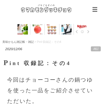
美味かもん雑記帳
>
雑記
> Pint 収録記：その4
2020/12/06
雑記
P
int 収録記：その4
今回はチョーコーさんの鍋つゆ
を使った一品をご紹介させてい
ただいた。