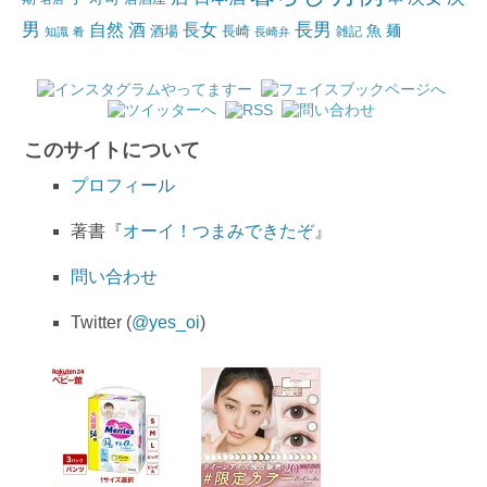
男
自然
長女
長男
酒
酒場
魚
麺
長崎
雑記
知識
肴
長崎弁
このサイトについて
プロフィール
著書『
オーイ！つまみできたぞ
』
問い合わせ
Twitter (
@yes_oi
)