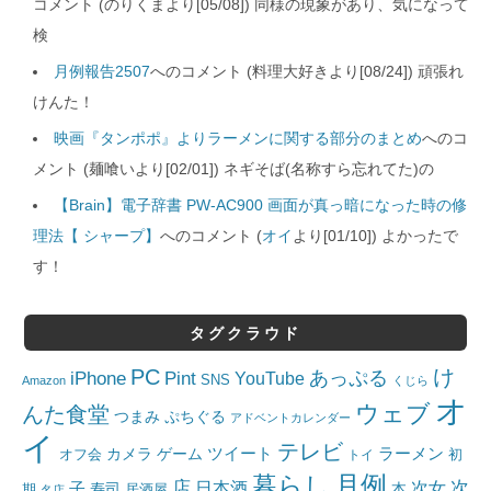
コメント (のりくまより[05/08]) 同様の現象があり、気になって
検
月例報告2507
へのコメント (料理大好きより[08/24]) 頑張れ
けんた！
映画『タンポポ』よりラーメンに関する部分のまとめ
へのコ
メント (麺喰いより[02/01]) ネギそば(名称すら忘れてた)の
【Brain】電子辞書 PW-AC900 画面が真っ暗になった時の修
理法【 シャープ】
へのコメント (
オイ
より[01/10]) よかったで
す！
タグクラウド
PC
け
iPhone
Pint
あっぷる
YouTube
SNS
Amazon
くじら
オ
ウェブ
んた食堂
つまみ
ぷちぐる
アドベントカレンダー
イ
テレビ
ツイート
ラーメン
カメラ
ゲーム
オフ会
トイ
初
月例
暮らし
店
日本酒
次女
次
子
寿司
本
居酒屋
期
名店