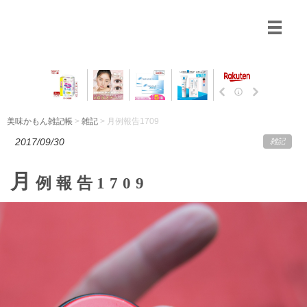
美味かもん雑記帳
>
雑記
> 月例報告1709
2017/09/30
雑記
月
例報告1709