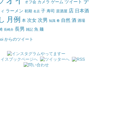
オイ
ブ
テ
ツイート
カメラ
ゲーム
オフ会
店
日本酒
ラーメン
子
寿司
居酒屋
トイ
初期
名店
月例
し
次女
次男
自然
酒
本
酒場
知識
肴
長男
魚
麺
崎
雑記
長崎弁
_oi からのツイート