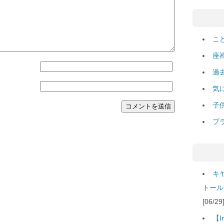
こ
座
過
気
子
プ
キ
トール
[06/
【