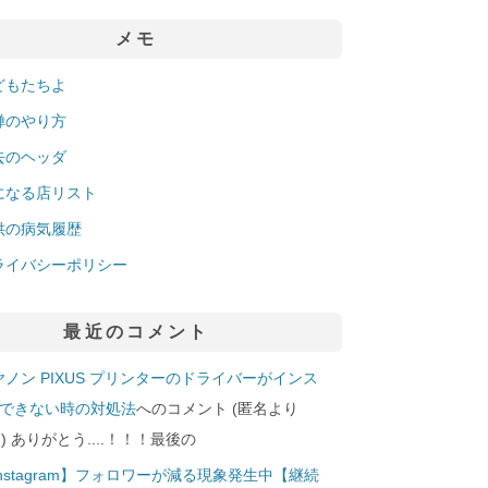
メモ
どもたちよ
禅のやり方
去のヘッダ
になる店リスト
供の病気履歴
ライバシーポリシー
最近のコメント
ヤノン PIXUS プリンターのドライバーがインス
できない時の対処法
へのコメント (匿名より
29]) ありがとう....！！！最後の
Instagram】フォロワーが減る現象発生中【継続