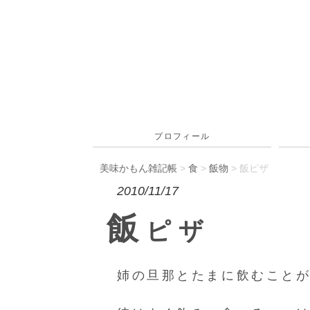
プロフィール
美味かもん雑記帳
>
食
>
飯物
> 飯ピザ
2010/11/17
飯
ピザ
姉の旦那とたまに飲むこと