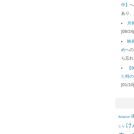
中】
へ
あり、
月例
[08/
映
め
への
ら忘れ
【B
た時の
[01/
i
Amazon
け
じら