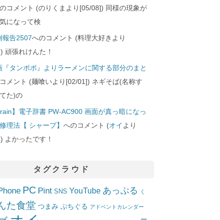
のコメント (のりくまより[05/08]) 同様の現象が
気になって検
報告2507
へのコメント (料理大好きより
24]) 頑張れけんた！
画『タンポポ』よりラーメンに関する部分のまと
コメント (麺喰いより[02/01]) ネギそば(名称す
てた)の
rain】電子辞書 PW-AC900 画面が真っ暗になっ
修理法【 シャープ】
へのコメント (
オイ
より
10]) よかったです！
タグクラウド
PC
Phone
Pint
あっぷる
YouTube
SNS
く
んた食堂
つまみ
ぷちぐる
アドベントカレンダー