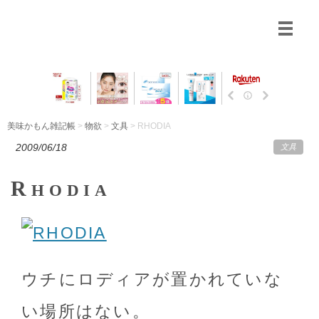
美味かもん雑記帳
>
物欲
>
文具
> RHODIA
2009/06/18
文具
R
HODIA
ウチにロディアが置かれていな
い場所はない。