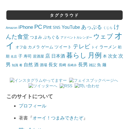
タグクラウド
PC
け
iPhone
Pint
あっぷる
YouTube
SNS
Amazon
くじら
オ
ウェブ
んた食堂
つまみ
ぷちぐる
アドベントカレンダー
イ
テレビ
ツイート
ラーメン
カメラ
ゲーム
オフ会
トイ
初
月例
暮らし
店
日本酒
次女
次
子
寿司
本
居酒屋
期
名店
男
自然
長女
長男
酒
酒場
魚
麺
長崎
雑記
知識
肴
長崎弁
このサイトについて
プロフィール
著書『
オーイ！つまみできたぞ
』