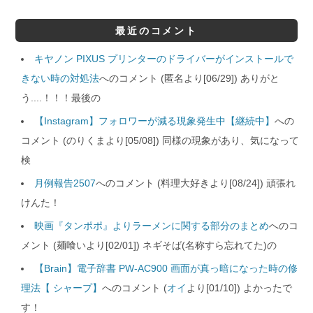
最近のコメント
キヤノン PIXUS プリンターのドライバーがインストールで
きない時の対処法
へのコメント (匿名より[06/29]) ありがと
う....！！！最後の
【Instagram】フォロワーが減る現象発生中【継続中】
への
コメント (のりくまより[05/08]) 同様の現象があり、気になって
検
月例報告2507
へのコメント (料理大好きより[08/24]) 頑張れ
けんた！
映画『タンポポ』よりラーメンに関する部分のまとめ
へのコ
メント (麺喰いより[02/01]) ネギそば(名称すら忘れてた)の
【Brain】電子辞書 PW-AC900 画面が真っ暗になった時の修
理法【 シャープ】
へのコメント (
オイ
より[01/10]) よかったで
す！