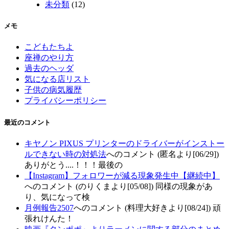
未分類
(12)
メモ
こどもたちよ
座禅のやり方
過去のヘッダ
気になる店リスト
子供の病気履歴
プライバシーポリシー
最近のコメント
キヤノン PIXUS プリンターのドライバーがインストー
ルできない時の対処法
へのコメント (匿名より[06/29])
ありがとう....！！！最後の
【Instagram】フォロワーが減る現象発生中【継続中】
へのコメント (のりくまより[05/08]) 同様の現象があ
り、気になって検
月例報告2507
へのコメント (料理大好きより[08/24]) 頑
張れけんた！