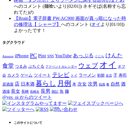
映画『タンポポ』よりラーメンに関する部分のまとめ
へのコメント (麺喰いより[02/01]) ネギそば(名称すら忘
れてた)の
【Brain】電子辞書 PW-AC900 画面が真っ暗になった時
の修理法【 シャープ】
へのコメント (
オイ
より[01/10])
よかったです！
タグクラウド
PC
けんた
iPhone
Pint
あっぷる
YouTube
SNS
Amazon
くじら
オイ
ウェブ
食堂
つまみ
ぷちぐる
オフ
アドベントカレンダー
テレビ
ツイート
ラーメン
子
カメラ
ゲーム
寿司
会
トイ
初期
名店
月例
暮らし
店
次男
自然
日本酒
次女
酒
本
居酒屋
知識
肴
長男
長女
酒場
魚
麺
長崎
雑記
長崎弁
@yes_oi からのツイート
このサイトについて