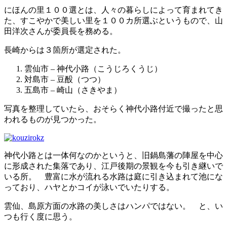
にほんの里１００選とは、人々の暮らしによって育まれてき
た、すこやかで美しい里を１００カ所選ぶというもので、山
田洋次さんが委員長を務める。
長崎からは３箇所が選定された。
雲仙市 – 神代小路（こうじろくうじ）
対島市 – 豆酘（つつ）
五島市 – 崎山（さきやま）
写真を整理していたら、おそらく神代小路付近で撮ったと思
われるものが見つかった。
神代小路とは一体何なのかというと、旧鍋島藩の陣屋を中心
に形成された集落であり、江戸後期の景観を今も引き継いで
いる所。 豊富に水が流れる水路は庭に引き込まれて池にな
っており、ハヤとかコイが泳いでいたりする。
雲仙、島原方面の水路の美しさはハンパではない。 と、い
つも行く度に思う。