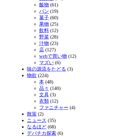
飯物
(61)
パン
(19)
菓子
(60)
果物
(25)
飲料
(12)
野菜
(28)
汁物
(23)
店
(127)
webで買い物
(12)
マズい
(6)
味の源流をたどる
(3)
物欲
(224)
本
(48)
品々
(140)
文具
(3)
衣類
(12)
ファニチャー
(4)
散策
(2)
ニュース
(35)
なるほど
(68)
デパチカ探索
(6)