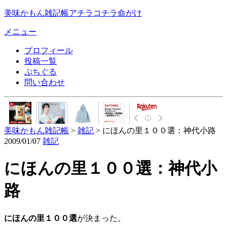
美味かもん雑記帳
アチラコチラ命がけ
メニュー
プロフィール
投稿一覧
ぷちぐる
問い合わせ
美味かもん雑記帳
>
雑記
> にほんの里１００選：神代小路
2009/01/07
雑記
にほんの里１００選：神代小
路
にほんの里１００選
が決まった。