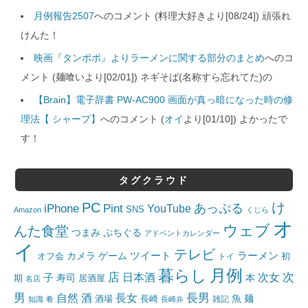
月例報告2507
へのコメント (料理大好きより[08/24]) 頑張れ
けんた！
映画『タンポポ』よりラーメンに関する部分のまとめ
へのコ
メント (麺喰いより[02/01]) ネギそば(名称すら忘れてた)の
【Brain】電子辞書 PW-AC900 画面が真っ暗になった時の修
理法【 シャープ】
へのコメント (
オイ
より[01/10]) よかったで
す！
タグクラウド
PC
け
iPhone
Pint
あっぷる
YouTube
SNS
Amazon
くじら
オ
ウェブ
んた食堂
つまみ
ぷちぐる
アドベントカレンダー
イ
テレビ
ツイート
ラーメン
カメラ
ゲーム
オフ会
トイ
初
月例
暮らし
店
日本酒
次女
次
子
寿司
本
居酒屋
期
名店
男
自然
長女
長男
酒
酒場
魚
麺
長崎
雑記
知識
肴
長崎弁