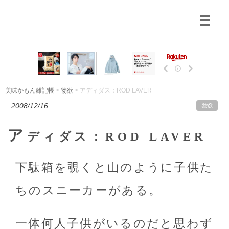
美味かもん雑記帳
>
物欲
> アディダス：ROD LAVER
2008/12/16
物欲
ア
ディダス：ROD LAVER
下駄箱を覗くと山のように子供た
ちのスニーカーがある。
一体何人子供がいるのだと思わず