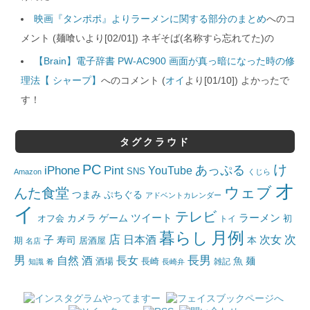
映画『タンポポ』よりラーメンに関する部分のまとめ
へのコ
メント (麺喰いより[02/01]) ネギそば(名称すら忘れてた)の
【Brain】電子辞書 PW-AC900 画面が真っ暗になった時の修
理法【 シャープ】
へのコメント (
オイ
より[01/10]) よかったで
す！
タグクラウド
PC
け
iPhone
Pint
あっぷる
YouTube
SNS
Amazon
くじら
オ
ウェブ
んた食堂
つまみ
ぷちぐる
アドベントカレンダー
イ
テレビ
ツイート
ラーメン
カメラ
ゲーム
オフ会
トイ
初
月例
暮らし
店
日本酒
次女
次
子
寿司
本
居酒屋
期
名店
男
自然
長女
長男
酒
酒場
魚
麺
長崎
雑記
知識
肴
長崎弁