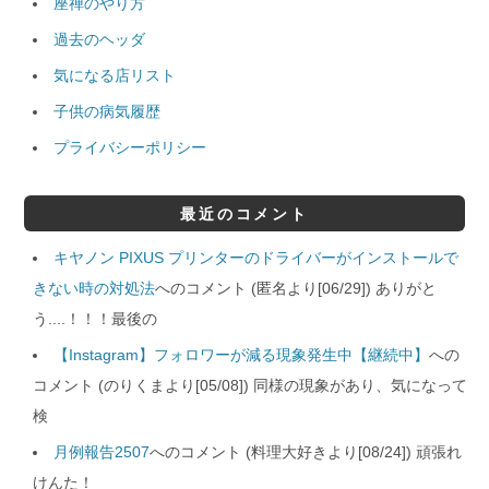
座禅のやり方
過去のヘッダ
気になる店リスト
子供の病気履歴
プライバシーポリシー
最近のコメント
キヤノン PIXUS プリンターのドライバーがインストールで
きない時の対処法
へのコメント (匿名より[06/29]) ありがと
う....！！！最後の
【Instagram】フォロワーが減る現象発生中【継続中】
への
コメント (のりくまより[05/08]) 同様の現象があり、気になって
検
月例報告2507
へのコメント (料理大好きより[08/24]) 頑張れ
けんた！