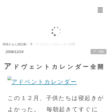
美味かもん雑記帳
>
子
> アドヴェントカレンダー全開
2008/12/24
子
・
物欲
ア
ドヴェントカレンダー全開
この１２月、子供たちは寝起きが
よかった。 毎朝起きてすぐに