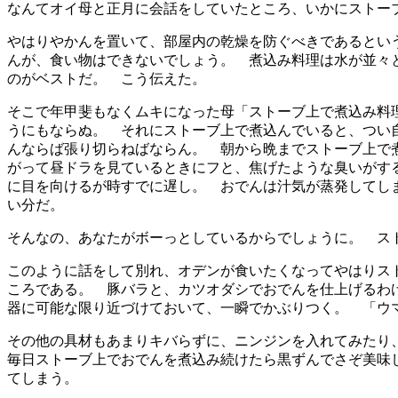
なんてオイ母と正月に会話をしていたところ、いかにストー
やはりやかんを置いて、部屋内の乾燥を防ぐべきであるとい
んが、食い物はできないでしょう。 煮込み料理は水が並々
のがベストだ。 こう伝えた。
そこで年甲斐もなくムキになった母「ストーブ上で煮込み料
うにもならぬ。 それにストーブ上で煮込んでいると、つい
んならば張り切らねばならん。 朝から晩までストーブ上で
がって昼ドラを見ているときにフと、焦げたような臭いがす
に目を向けるが時すでに遅し。 おでんは汁気が蒸発してし
い分だ。
そんなの、あなたがボーっとしているからでしょうに。 ス
このように話をして別れ、オデンが食いたくなってやはりス
ころである。 豚バラと、カツオダシでおでんを仕上げるわ
器に可能な限り近づけておいて、一瞬でかぶりつく。 「ウ
その他の具材もあまりキバらずに、ニンジンを入れてみたり
毎日ストーブ上でおでんを煮込み続けたら黒ずんでさぞ美味
てしまう。