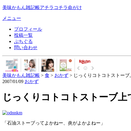
美味かもん雑記帳
アチラコチラ命がけ
メニュー
プロフィール
投稿一覧
ぷちぐる
問い合わせ
美味かもん雑記帳
>
食
>
おかず
> じっくりコトコトストー
2007/01/09
おかず
じっくりコトコトストーブ上
「石油ストーブってよかねー、炎がよかよねー」