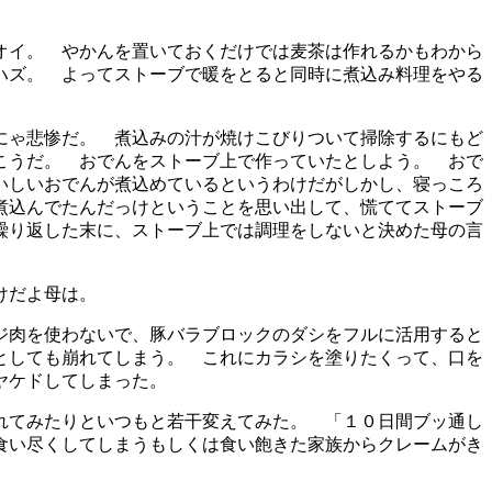
オイ。 やかんを置いておくだけでは麦茶は作れるかもわから
ハズ。 よってストーブで暖をとると同時に煮込み料理をやる
にゃ悲惨だ。 煮込みの汁が焼けこびりついて掃除するにもど
こうだ。 おでんをストーブ上で作っていたとしよう。 おで
いしいおでんが煮込めているというわけだがしかし、寝っころ
煮込んでたんだっけということを思い出して、慌ててストーブ
繰り返した末に、ストーブ上では調理をしないと決めた母の言
けだよ母は。
ジ肉を使わないで、豚バラブロックのダシをフルに活用すると
としても崩れてしまう。 これにカラシを塗りたくって、口を
ヤケドしてしまった。
れてみたりといつもと若干変えてみた。 「１０日間ブッ通し
食い尽くしてしまうもしくは食い飽きた家族からクレームがき