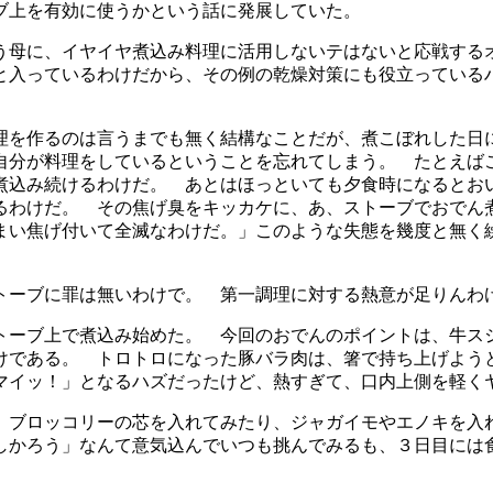
ブ上を有効に使うかという話に発展していた。
う母に、イヤイヤ煮込み料理に活用しないテはないと応戦する
と入っているわけだから、その例の乾燥対策にも役立っている
理を作るのは言うまでも無く結構なことだが、煮こぼれした日
自分が料理をしているということを忘れてしまう。 たとえば
煮込み続けるわけだ。 あとはほっといても夕食時になるとお
るわけだ。 その焦げ臭をキッカケに、あ、ストーブでおでん
まい焦げ付いて全滅なわけだ。」このような失態を幾度と無く
トーブに罪は無いわけで。 第一調理に対する熱意が足りんわ
トーブ上で煮込み始めた。 今回のおでんのポイントは、牛ス
けである。 トロトロになった豚バラ肉は、箸で持ち上げよう
マイッ！」となるハズだったけど、熱すぎて、口内上側を軽く
、ブロッコリーの芯を入れてみたり、ジャガイモやエノキを入
しかろう」なんて意気込んでいつも挑んでみるも、３日目には