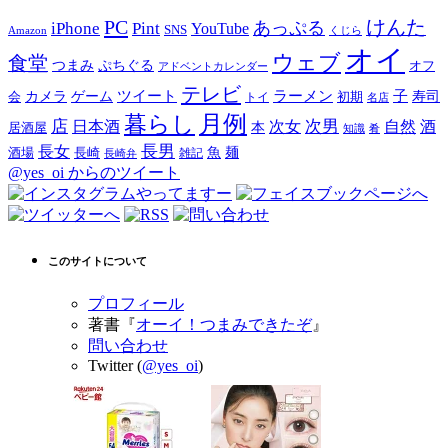
PC
けんた
iPhone
Pint
あっぷる
YouTube
SNS
Amazon
くじら
オイ
ウェブ
食堂
つまみ
ぷちぐる
オフ
アドベントカレンダー
テレビ
ツイート
ラーメン
子
カメラ
ゲーム
寿司
会
トイ
初期
名店
月例
暮らし
店
次男
自然
日本酒
次女
酒
本
居酒屋
知識
肴
長男
長女
酒場
魚
麺
長崎
雑記
長崎弁
@yes_oi からのツイート
このサイトについて
プロフィール
著書『
オーイ！つまみできたぞ
』
問い合わせ
Twitter (
@yes_oi
)