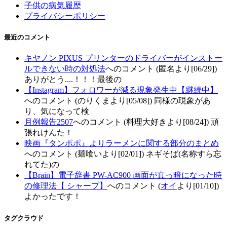
子供の病気履歴
プライバシーポリシー
最近のコメント
キヤノン PIXUS プリンターのドライバーがインストー
ルできない時の対処法
へのコメント (匿名より[06/29])
ありがとう....！！！最後の
【Instagram】フォロワーが減る現象発生中【継続中】
へのコメント (のりくまより[05/08]) 同様の現象があ
り、気になって検
月例報告2507
へのコメント (料理大好きより[08/24]) 頑
張れけんた！
映画『タンポポ』よりラーメンに関する部分のまとめ
へのコメント (麺喰いより[02/01]) ネギそば(名称すら忘
れてた)の
【Brain】電子辞書 PW-AC900 画面が真っ暗になった時
の修理法【 シャープ】
へのコメント (
オイ
より[01/10])
よかったです！
タグクラウド