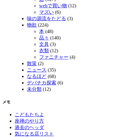
webで買い物
(12)
マズい
(6)
味の源流をたどる
(3)
物欲
(224)
本
(48)
品々
(140)
文具
(3)
衣類
(12)
ファニチャー
(4)
散策
(2)
ニュース
(35)
なるほど
(68)
デパチカ探索
(6)
未分類
(12)
メモ
こどもたちよ
座禅のやり方
過去のヘッダ
気になる店リスト