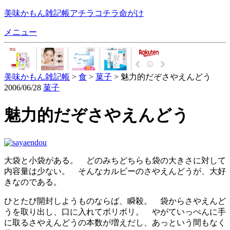
美味かもん雑記帳
アチラコチラ命がけ
メニュー
美味かもん雑記帳
>
食
>
菓子
> 魅力的だぞさやえんどう
2006/06/28
菓子
魅力的だぞさやえんどう
大袋と小袋がある。 どのみちどちらも袋の大きさに対して
内容量は少ない。 そんなカルビーのさやえんどうが、大好
きなのである。
ひとたび開封しようものならば、瞬殺。 袋からさやえんど
うを取り出し、口に入れてボリボリ。 やがていっぺんに手
に取るさやえんどうの本数が増えだし、あっという間もなく