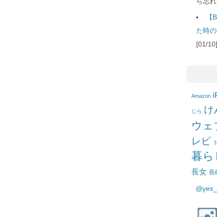
ら忘れ
【B
た時の
[01/
i
Amazon
け
じら
ウェ
レビ
暮ら
長女
長
@yes