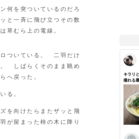
ョン何を突ついているのだろ
ザッと一斉に飛び立つその数
先は草むら上の電線。
ョロついている。 二羽だけ
る。 しばらくそのまま眺め
むらへ戻った。
ている。
ンズを向けたらまたザッと飛
二羽が留まった柿の木に降り