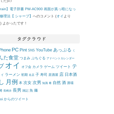
てた)の
rain】電子辞書 PW-AC900 画面が真っ暗になっ
修理法【 シャープ】
へのコメント (
オイ
より
10]) よかったです！
タグクラウド
PC
Phone
Pint
あっぷる
YouTube
SNS
く
んた食堂
つまみ
ぷちぐる
アドベントカレンダー
オイ
ブ
テ
ツイート
カメラ
ゲーム
オフ会
店
日本酒
ラーメン
子
寿司
居酒屋
トイ
初期
名店
月例
し
次女
次男
自然
酒
本
酒場
知識
肴
長男
魚
麺
崎
雑記
長崎弁
_oi からのツイート