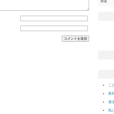
こ
座
過
気