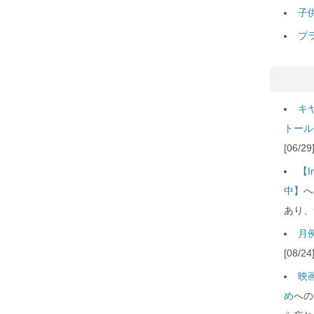
子
プ
キ
トール
[06/
【
中】
へ
あり、
月例
[08/
映
め
への