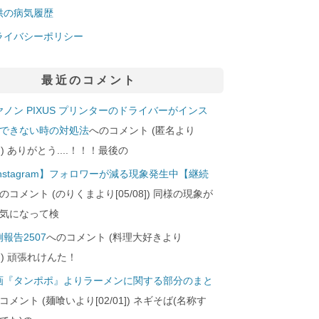
供の病気履歴
ライバシーポリシー
最近のコメント
ヤノン PIXUS プリンターのドライバーがインス
できない時の対処法
へのコメント (匿名より
29]) ありがとう....！！！最後の
Instagram】フォロワーが減る現象発生中【継続
のコメント (のりくまより[05/08]) 同様の現象が
気になって検
報告2507
へのコメント (料理大好きより
24]) 頑張れけんた！
画『タンポポ』よりラーメンに関する部分のまと
コメント (麺喰いより[02/01]) ネギそば(名称す