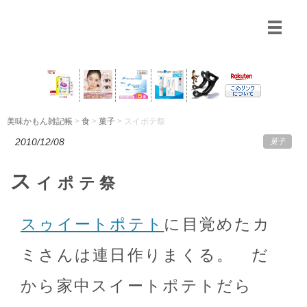
美味かもん雑記帳
>
食
>
菓子
> スイポテ祭
2010/12/08
菓子
ス
イポテ祭
スゥイートポテト
に目覚めたカ
ミさんは連日作りまくる。 だ
から家中スイートポテトだら