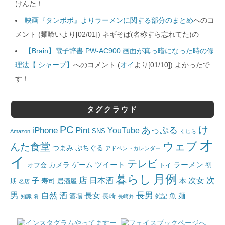
けんた！
映画『タンポポ』よりラーメンに関する部分のまとめ
へのコ
メント (麺喰いより[02/01]) ネギそば(名称すら忘れてた)の
【Brain】電子辞書 PW-AC900 画面が真っ暗になった時の修
理法【 シャープ】
へのコメント (
オイ
より[01/10]) よかったで
す！
タグクラウド
PC
け
iPhone
Pint
あっぷる
YouTube
SNS
Amazon
くじら
オ
ウェブ
んた食堂
つまみ
ぷちぐる
アドベントカレンダー
イ
テレビ
ツイート
ラーメン
カメラ
ゲーム
オフ会
トイ
初
月例
暮らし
店
日本酒
次女
次
子
寿司
本
居酒屋
期
名店
男
自然
長女
長男
酒
酒場
魚
麺
長崎
雑記
知識
肴
長崎弁