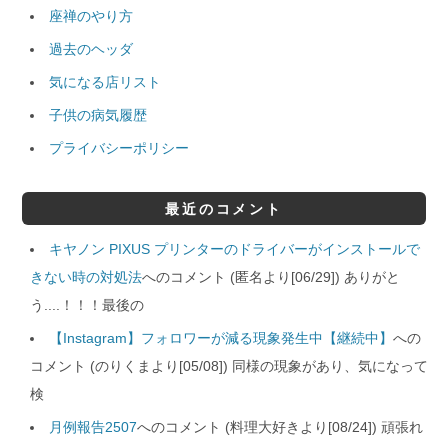
座禅のやり方
過去のヘッダ
気になる店リスト
子供の病気履歴
プライバシーポリシー
最近のコメント
キヤノン PIXUS プリンターのドライバーがインストールで
きない時の対処法
へのコメント (匿名より[06/29]) ありがと
う....！！！最後の
【Instagram】フォロワーが減る現象発生中【継続中】
への
コメント (のりくまより[05/08]) 同様の現象があり、気になって
検
月例報告2507
へのコメント (料理大好きより[08/24]) 頑張れ