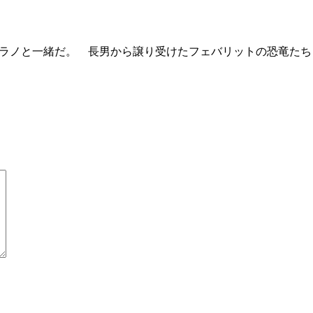
ティラノと一緒だ。 長男から譲り受けたフェバリットの恐竜た