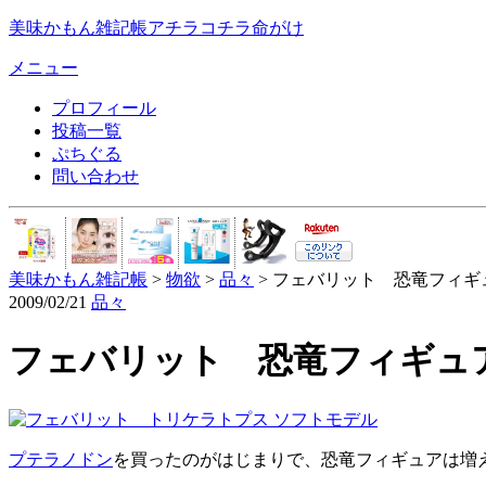
美味かもん雑記帳
アチラコチラ命がけ
メニュー
プロフィール
投稿一覧
ぷちぐる
問い合わせ
美味かもん雑記帳
>
物欲
>
品々
> フェバリット 恐竜フィギ
2009/02/21
品々
フェバリット 恐竜フィギュ
プテラノドン
を買ったのがはじまりで、恐竜フィギュアは増