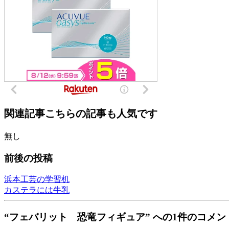
関連記事
こちらの記事も人気です
無し
前後の投稿
浜本工芸の学習机
カステラには牛乳
“フェバリット 恐竜フィギュア” への1件のコメン