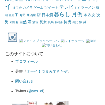
イ
テレビ
ツイート
ラーメン
カメラ
ゲーム
オフ会
トイ
初
月例
暮らし
店
日本酒
次女
次
子
寿司
本
居酒屋
期
名店
男
自然
長女
長男
酒
酒場
魚
麺
長崎
雑記
知識
肴
長崎弁
このサイトについて
プロフィール
著書『
オーイ！つまみできたぞ
』
問い合わせ
Twitter (
@yes_oi
)