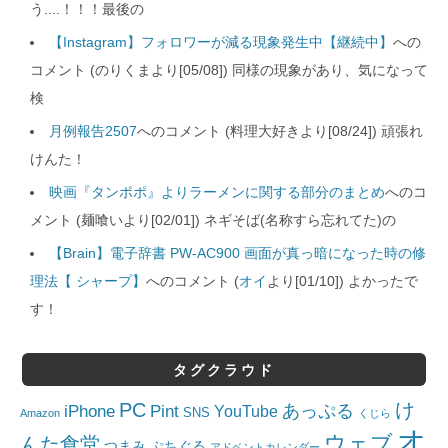
う....！！！最後の
【Instagram】フォロワーが減る現象発生中【継続中】
への
コメント (のりくまより[05/08]) 同様の現象があり、気になって
検
月例報告2507
へのコメント (料理大好きより[08/24]) 頑張れ
けんた！
映画『タンポポ』よりラーメンに関する部分のまとめ
へのコ
メント (麺喰いより[02/01]) ネギそば(名称すら忘れてた)の
【Brain】電子辞書 PW-AC900 画面が真っ暗になった時の修
理法【 シャープ】
へのコメント (
オイ
より[01/10]) よかったで
す！
タグクラウド
PC
け
iPhone
Pint
あっぷる
YouTube
SNS
Amazon
くじら
オ
ウェブ
んた食堂
つまみ
ぷちぐる
アドベントカレンダー