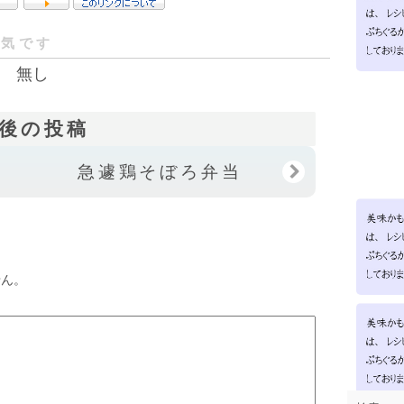
人気です
無し
後の投稿
急遽鶏そぼろ弁当
せん。