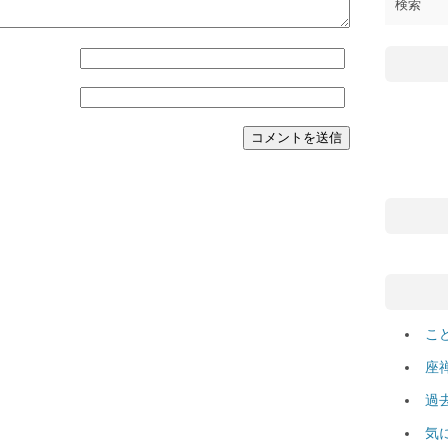
こ
座
過
気