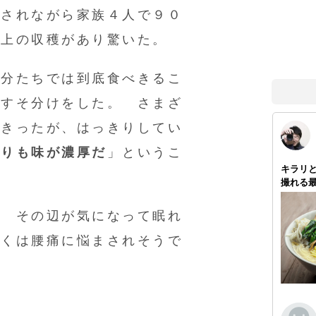
導されながら家族４人で９０
以上の収穫があり驚いた。
自分たちでは到底食べきるこ
おすそ分けをした。 さまざ
べきったが、はっきりしてい
よりも味が濃厚だ
」というこ
？ その辺が気になって眠れ
らくは腰痛に悩まされそうで