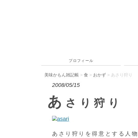
プロフィール
美味かもん雑記帳
>
食
>
おかず
> あさり狩り
2008/05/15
あ
さり狩り
あさり狩りを得意とする人