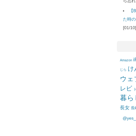
ら忘れ
【B
た時の
[01/
i
Amazon
け
じら
ウェ
レビ
暮ら
長女
長
@yes