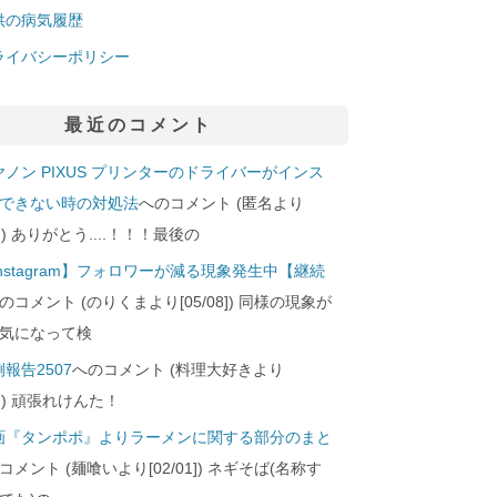
供の病気履歴
ライバシーポリシー
最近のコメント
ヤノン PIXUS プリンターのドライバーがインス
できない時の対処法
へのコメント (匿名より
29]) ありがとう....！！！最後の
Instagram】フォロワーが減る現象発生中【継続
のコメント (のりくまより[05/08]) 同様の現象が
気になって検
報告2507
へのコメント (料理大好きより
24]) 頑張れけんた！
画『タンポポ』よりラーメンに関する部分のまと
コメント (麺喰いより[02/01]) ネギそば(名称す