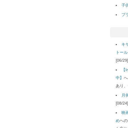
子
プ
キ
トール
[06/
【
中】
へ
あり、
月例
[08/
映
め
への