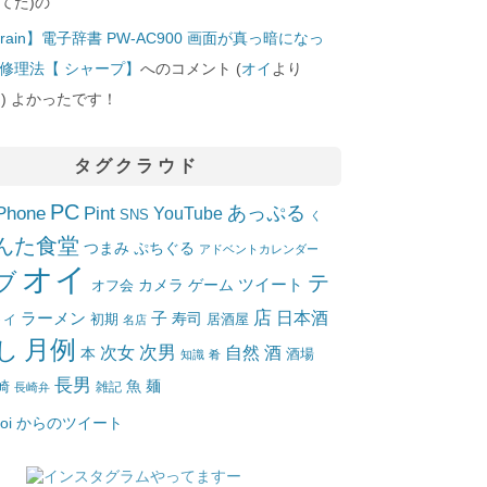
てた)の
rain】電子辞書 PW-AC900 画面が真っ暗になっ
修理法【 シャープ】
へのコメント (
オイ
より
10]) よかったです！
タグクラウド
PC
Phone
Pint
あっぷる
YouTube
SNS
く
んた食堂
つまみ
ぷちぐる
アドベントカレンダー
オイ
ブ
テ
ツイート
カメラ
ゲーム
オフ会
店
日本酒
ラーメン
子
寿司
居酒屋
トイ
初期
名店
月例
し
次女
次男
自然
酒
本
酒場
知識
肴
長男
魚
麺
崎
雑記
長崎弁
_oi からのツイート