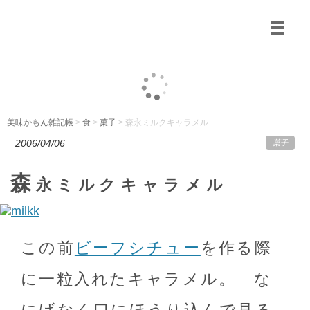
美味かもん雑記帳
>
食
>
菓子
> 森永ミルクキャラメル
2006/04/06
菓子
森
永ミルクキャラメル
この前
ビーフシチュー
を作る際
に一粒入れたキャラメル。 な