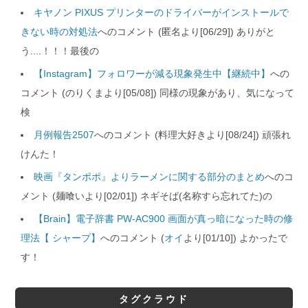
キヤノン PIXUS プリンターのドライバーがインストールで
きない時の対処法
へのコメント (匿名より[06/29]) ありがと
う....！！！最後の
【Instagram】フォロワーが減る現象発生中【継続中】
への
コメント (のりくまより[05/08]) 同様の現象があり、気になって
検
月例報告2507
へのコメント (料理大好きより[08/24]) 頑張れ
けんた！
映画『タンポポ』よりラーメンに関する部分のまとめ
へのコ
メント (麺喰いより[02/01]) ネギそば(名称すら忘れてた)の
【Brain】電子辞書 PW-AC900 画面が真っ暗になった時の修
理法【 シャープ】
へのコメント (
オイ
より[01/10]) よかったで
す！
タグクラウド