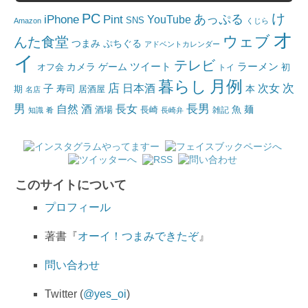
PC
け
iPhone
Pint
あっぷる
YouTube
SNS
Amazon
くじら
オ
ウェブ
んた食堂
つまみ
ぷちぐる
アドベントカレンダー
イ
テレビ
ツイート
ラーメン
カメラ
ゲーム
オフ会
トイ
初
月例
暮らし
店
日本酒
次女
次
子
寿司
本
居酒屋
期
名店
男
自然
長女
長男
酒
酒場
魚
麺
長崎
雑記
知識
肴
長崎弁
このサイトについて
プロフィール
著書『
オーイ！つまみできたぞ
』
問い合わせ
Twitter (
@yes_oi
)