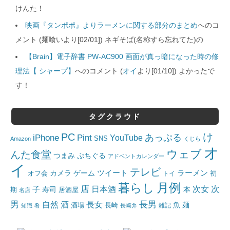
けんた！
映画『タンポポ』よりラーメンに関する部分のまとめ
へのコ
メント (麺喰いより[02/01]) ネギそば(名称すら忘れてた)の
【Brain】電子辞書 PW-AC900 画面が真っ暗になった時の修
理法【 シャープ】
へのコメント (
オイ
より[01/10]) よかったで
す！
タグクラウド
PC
け
iPhone
Pint
あっぷる
YouTube
SNS
Amazon
くじら
オ
ウェブ
んた食堂
つまみ
ぷちぐる
アドベントカレンダー
イ
テレビ
ツイート
ラーメン
カメラ
ゲーム
オフ会
トイ
初
月例
暮らし
店
日本酒
次女
次
子
寿司
本
居酒屋
期
名店
男
自然
長女
長男
酒
酒場
魚
麺
長崎
雑記
知識
肴
長崎弁