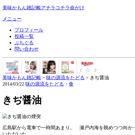
美味かもん雑記帳
アチラコチラ命がけ
メニュー
プロフィール
投稿一覧
ぷちぐる
問い合わせ
美味かもん雑記帳
>
味の源流をたどる
> きぢ醤油
2014/03/22
味の源流をたどる
・
食
きぢ醤油
広島駅から電車で一時間あまり。 瀬戸内海を眺めつつ向か
いただいた。