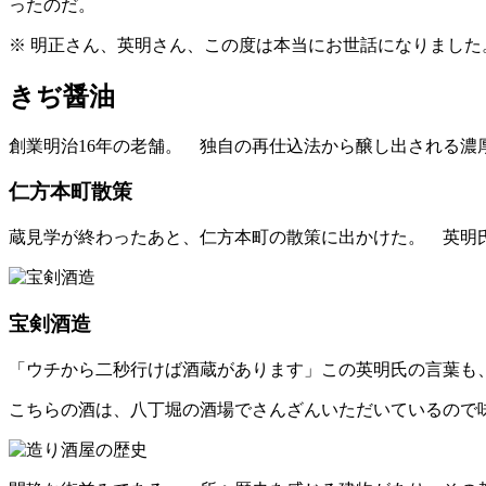
ったのだ。
※ 明正さん、英明さん、この度は本当にお世話になりまし
きぢ醤油
創業明治16年の老舗。 独自の再仕込法から醸し出される
仁方本町散策
蔵見学が終わったあと、仁方本町の散策に出かけた。 英明
宝剣酒造
「ウチから二秒行けば酒蔵があります」この英明氏の言葉も
こちらの酒は、八丁堀の酒場でさんざんいただいているので