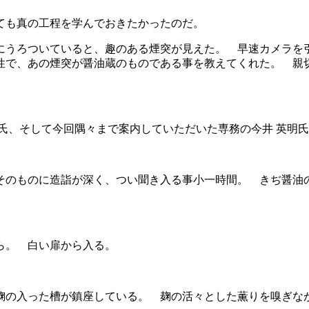
ても真の工程を学んでおきたかったのだ。
にうろついていると、趣のある煙突が見えた。 早速カメラを
性で、あの煙突が醤油蔵のものである事を教えてくれた。 親
氏、そして今回隅々まで案内していただいた専務の今井 英明
そのものに造詣が深く、つい聞き入る事小一時間。 きぢ醤油
ら。 白い扉から入る。
麹の入った槽が鎮座している。 麹の活々とした薫りを嗅ぎな