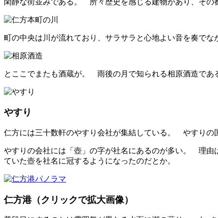
閑静な街並みである。 所々歴史を感じる建物があり、その
町の中央は川が流れており、サラサラと心地よい音を奏でな
とここでまたも酒蔵が。 雨後の月で知られる相原酒造であ
やすり
仁方には三十数軒のやすり会社が集結している。 やすりの国
やすりの会社には「壺」の字が社名にあるのが多い。 理由
ていた壺を社名に冠するようになったのだとか。
仁方港（クリックで拡大画像）