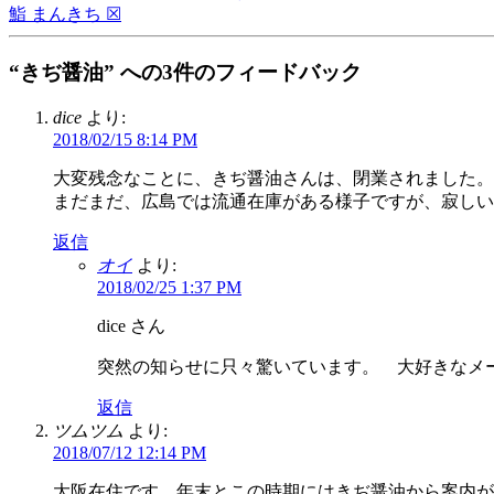
鮨 まんきち ☒
“きぢ醤油” への3件のフィードバック
dice
より:
2018/02/15 8:14 PM
大変残念なことに、きぢ醤油さんは、閉業されました。
まだまだ、広島では流通在庫がある様子ですが、寂しい
返信
オイ
より:
2018/02/25 1:37 PM
dice さん
突然の知らせに只々驚いています。 大好きなメ
返信
ツムツム
より:
2018/07/12 12:14 PM
大阪在住です。年末とこの時期にはきぢ醤油から案内が