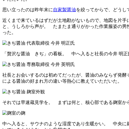
思い立ったのは昨年末に
自家製醤油
を絞ってからで、どうし
近くまで来ているはずだが土地勘がないもので、地図を片手
と、うしろから声が。 たまたま通りがかった作業服姿の男
った。
「贅沢な醤油 きぢ」の看板。 中へ入ると社長の今井 明正
社長とお会いするのは初めてだったが、醤油のみならず発酵
による醤油の好まれ方の違い等熱心に教えていただいた。
それでは早速蔵見学を。 まずは何と、核心部である麹室か
中へ入ると、サウナのような湿度であり生暖かい。 中央に