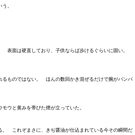
いう。
み。 表面は硬直しており、子供ならば歩けるぐらいに固い。
れるものではない。 ほんの数回かき混ぜるだけで腕がパンパ
ウモウと黄みを帯びた煙が立っていた。
る。 これぞまさに、きぢ醤油が仕込まれている今その瞬間だ