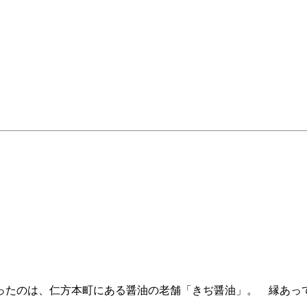
ったのは、仁方本町にある醤油の老舗「きぢ醤油」。 縁あっ