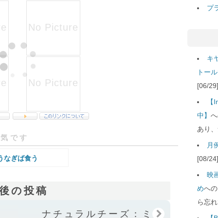
プ
キ
トール
[06/
【
中】
へ
あり、
人気です
月例
うなぎば食う
[08/
映
め
への
後の投稿
ら忘れ
ナチュラルチーズ：ミモ
【B