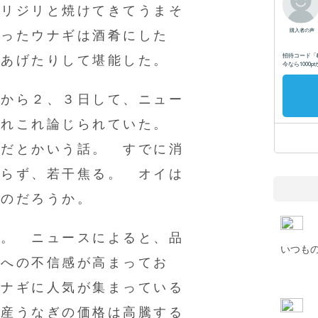
ジリジリと焼けてきてうまそ
がったウナギは酒肴にした
てあげたりして堪能した。
てから２、３日して、ニュー
あれこれ論じられていた。
険だとかいう話。 すでに消
わらず、若干焦る。 オイは
なのだろうか。
た。 ニュースによると、品
いつも
ギへの不信感が高まってお
ウナギに人気が集まっている
国産うなぎの価格は高騰する