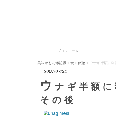
プロフィール
美味かもん雑記帳
>
食
>
飯物
> ウナギ半額に
2007/07/31
ウ
ナギ半額に
その後