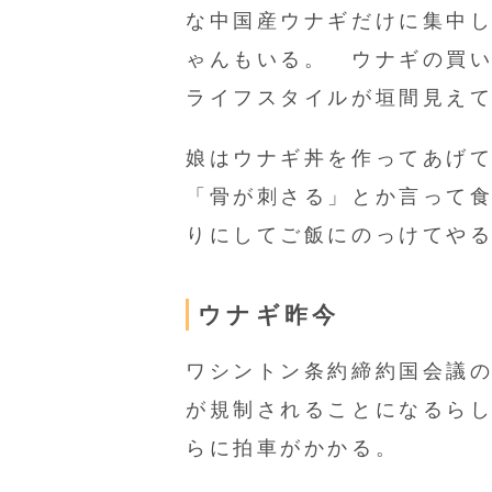
な中国産ウナギだけに集中
ゃんもいる。 ウナギの買
ライフスタイルが垣間見え
娘はウナギ丼を作ってあげ
「骨が刺さる」とか言って
りにしてご飯にのっけてや
ウナギ昨今
ワシントン条約締約国会議
が規制されることになるら
らに拍車がかかる。