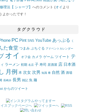
修理法【 シャープ】
へのコメント (
オイ
より
10]) よかったです！
タグクラウド
PC
Phone
Pint
あっぷる
YouTube
SNS
く
んた食堂
つまみ
ぷちぐる
アドベントカレンダー
オイ
ブ
テ
ツイート
カメラ
ゲーム
オフ会
店
日本酒
ラーメン
子
寿司
居酒屋
トイ
初期
名店
月例
し
次女
次男
自然
酒
本
酒場
知識
肴
長男
魚
麺
崎
雑記
長崎弁
_oi からのツイート