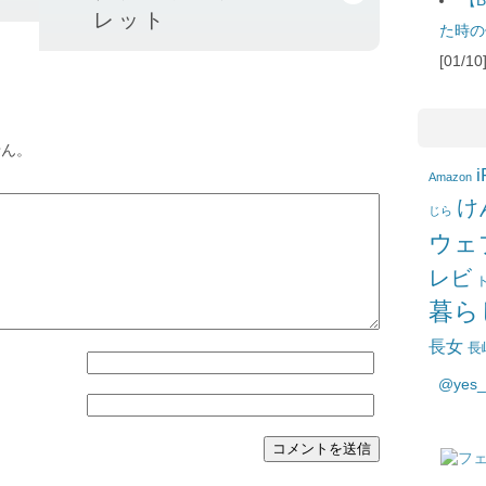
レット
た時の
[01/
せん。
i
Amazon
け
じら
ウェ
レビ
暮ら
長女
長
@yes