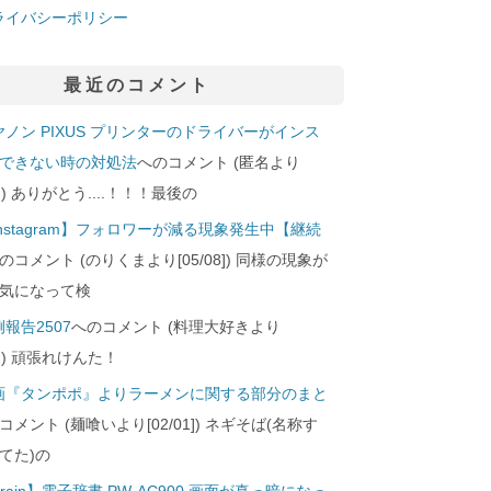
ライバシーポリシー
最近のコメント
ヤノン PIXUS プリンターのドライバーがインス
できない時の対処法
へのコメント (匿名より
29]) ありがとう....！！！最後の
Instagram】フォロワーが減る現象発生中【継続
のコメント (のりくまより[05/08]) 同様の現象が
気になって検
報告2507
へのコメント (料理大好きより
24]) 頑張れけんた！
画『タンポポ』よりラーメンに関する部分のまと
コメント (麺喰いより[02/01]) ネギそば(名称す
てた)の
rain】電子辞書 PW-AC900 画面が真っ暗になっ