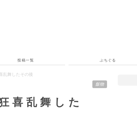
投稿一覧
ぷちぐる
狂喜乱舞したその後
飯物
狂喜乱舞した