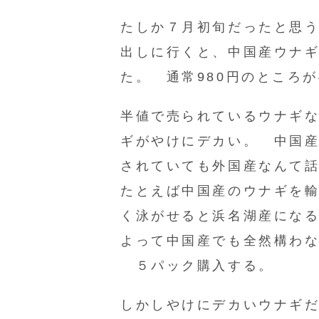
たしか７月初旬だったと思
出しに行くと、中国産ウナ
た。 通常980円のところが
半値で売られているウナギ
ギがやけにデカい。 中国
されていても外国産なんて
たとえば中国産のウナギを
く泳がせると浜名湖産にな
よって中国産でも全然構わ
５パック購入する。
しかしやけにデカいウナギ