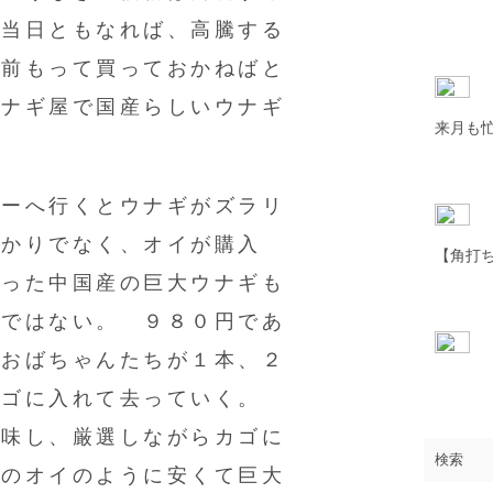
日当日ともなれば、高騰する
ゃ前もって買っておかねばと
ウナギ屋で国産らしいウナギ
来月も
パーへ行くとウナギがズラリ
ばかりでなく、オイが購入
【角打
なった中国産の巨大ウナギも
額ではない。 ９８０円であ
、おばちゃんたちが１本、２
カゴに入れて去っていく。
吟味し、厳選しながらカゴに
前のオイのように安くて巨大