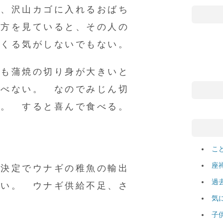
し、沢山カゴに入れるおばち
い方を見ていると、その人の
てくる気がしないでもない。
ても蒲焼の切り身が大きいと
食べない。 なのでみじん切
る。 すると喜んで食べる。
こ
座
の決定でウナギの稚魚の輸出
過
しい。 ウナギ供給不足、さ
気
子