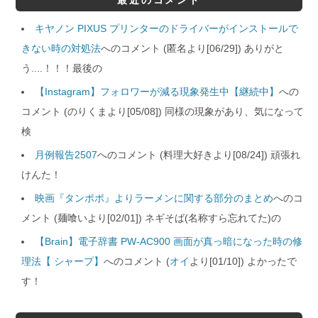
キヤノン PIXUS プリンターのドライバーがインストールで
きない時の対処法
へのコメント (匿名より[06/29]) ありがと
う....！！！最後の
【Instagram】フォロワーが減る現象発生中【継続中】
への
コメント (のりくまより[05/08]) 同様の現象があり、気になって
検
月例報告2507
へのコメント (料理大好きより[08/24]) 頑張れ
けんた！
映画『タンポポ』よりラーメンに関する部分のまとめ
へのコ
メント (麺喰いより[02/01]) ネギそば(名称すら忘れてた)の
【Brain】電子辞書 PW-AC900 画面が真っ暗になった時の修
理法【 シャープ】
へのコメント (
オイ
より[01/10]) よかったで
す！