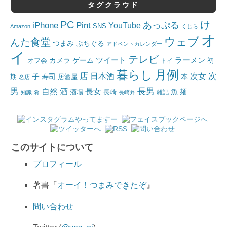
タグクラウド
PC
け
iPhone
Pint
あっぷる
YouTube
SNS
Amazon
くじら
オ
ウェブ
んた食堂
つまみ
ぷちぐる
アドベントカレンダー
イ
テレビ
ツイート
ラーメン
カメラ
ゲーム
オフ会
トイ
初
月例
暮らし
店
日本酒
次女
次
子
寿司
本
居酒屋
期
名店
男
自然
長女
長男
酒
酒場
魚
麺
長崎
雑記
知識
肴
長崎弁
このサイトについて
プロフィール
著書『
オーイ！つまみできたぞ
』
問い合わせ