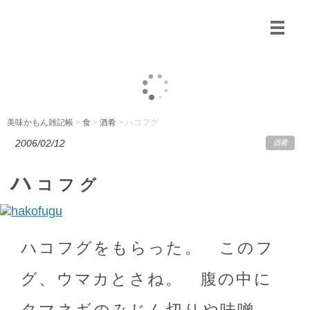
美味かもん雑記帳
>
食
>
酒肴
> ハコフグ
2006/02/12
酒肴
ハ
コフグ
ハコフグをもらった。 このフ
グ、ウマカとさね。 腹の中に