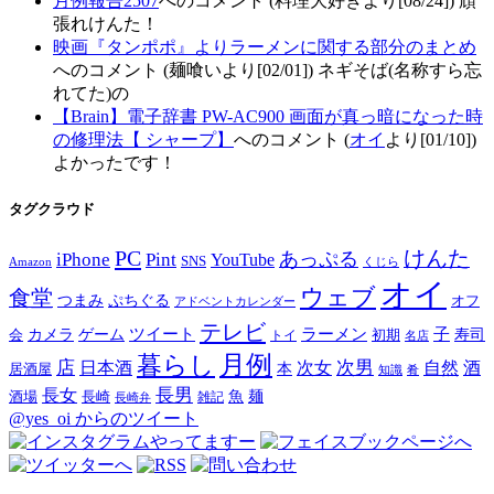
月例報告2507
へのコメント (料理大好きより[08/24]) 頑
張れけんた！
映画『タンポポ』よりラーメンに関する部分のまとめ
へのコメント (麺喰いより[02/01]) ネギそば(名称すら忘
れてた)の
【Brain】電子辞書 PW-AC900 画面が真っ暗になった時
の修理法【 シャープ】
へのコメント (
オイ
より[01/10])
よかったです！
タグクラウド
PC
けんた
iPhone
Pint
あっぷる
YouTube
SNS
Amazon
くじら
オイ
ウェブ
食堂
つまみ
ぷちぐる
オフ
アドベントカレンダー
テレビ
ツイート
ラーメン
子
カメラ
ゲーム
寿司
会
トイ
初期
名店
月例
暮らし
店
次男
自然
日本酒
次女
酒
本
居酒屋
知識
肴
長男
長女
酒場
魚
麺
長崎
雑記
長崎弁
@yes_oi からのツイート