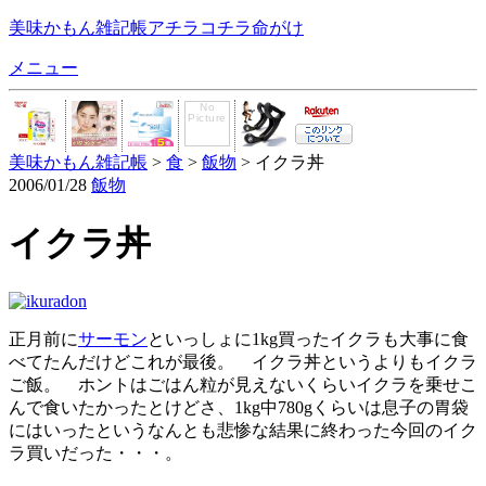
美味かもん雑記帳
アチラコチラ命がけ
メニュー
美味かもん雑記帳
>
食
>
飯物
> イクラ丼
2006/01/28
飯物
イクラ丼
正月前に
サーモン
といっしょに1kg買ったイクラも大事に食
べてたんだけどこれが最後。 イクラ丼というよりもイクラ
ご飯。 ホントはごはん粒が見えないくらいイクラを乗せこ
んで食いたかったとけどさ、1kg中780gくらいは息子の胃袋
にはいったというなんとも悲惨な結果に終わった今回のイク
ラ買いだった・・・。