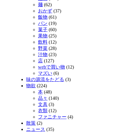
麺
(62)
おかず
(37)
飯物
(61)
パン
(19)
菓子
(60)
果物
(25)
飲料
(12)
野菜
(28)
汁物
(23)
店
(127)
webで買い物
(12)
マズい
(6)
味の源流をたどる
(3)
物欲
(224)
本
(48)
品々
(140)
文具
(3)
衣類
(12)
ファニチャー
(4)
散策
(2)
ニュース
(35)